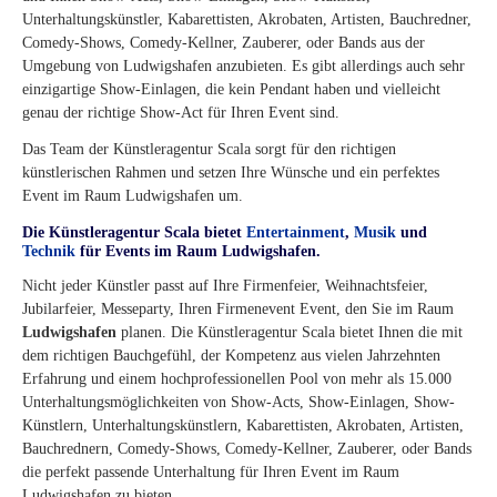
Unterhaltungskünstler, Kabarettisten, Akrobaten, Artisten, Bauchredner,
Comedy-Shows, Comedy-Kellner, Zauberer, oder Bands aus der
Umgebung von Ludwigshafen anzubieten. Es gibt allerdings auch sehr
einzigartige Show-Einlagen, die kein Pendant haben und vielleicht
genau der richtige Show-Act für Ihren Event sind.
Das Team der Künstleragentur Scala sorgt für den richtigen
künstlerischen Rahmen und setzen Ihre Wünsche und ein perfektes
Event im Raum Ludwigshafen um.
Die Künstleragentur Scala bietet
Entertainment
,
Musik
und
Technik
für Events im Raum Ludwigshafen.
Nicht jeder Künstler passt auf Ihre Firmenfeier, Weihnachtsfeier,
Jubilarfeier, Messeparty, Ihren Firmenevent Event, den Sie im Raum
Ludwigshafen
planen. Die Künstleragentur Scala bietet Ihnen die mit
dem richtigen Bauchgefühl, der Kompetenz aus vielen Jahrzehnten
Erfahrung und einem hochprofessionellen Pool von mehr als 15.000
Unterhaltungsmöglichkeiten von Show-Acts, Show-Einlagen, Show-
Künstlern, Unterhaltungskünstlern, Kabarettisten, Akrobaten, Artisten,
Bauchrednern, Comedy-Shows, Comedy-Kellner, Zauberer, oder Bands
die perfekt passende Unterhaltung für Ihren Event im Raum
Ludwigshafen zu bieten.