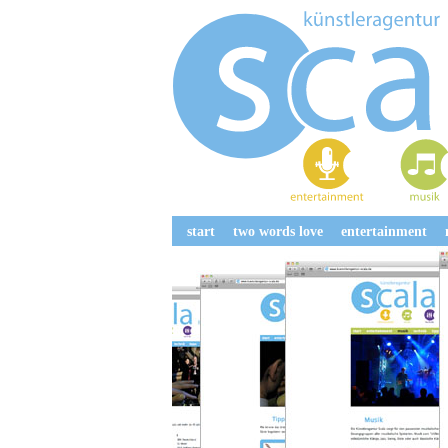
Navigation
start
two words love
entertainment
überspringen