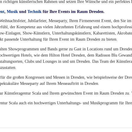
en richtigen künstlerischen Rahmen und setzen Ihre Wünsche und ein perfekt
ent
,
Musik
und
Technik
für Ihre Events im Raum Dresden.
, Weihnachtsfeier, Jubilarfeier, Messeparty, Ihren Firmenevent Event, den Sie 
gefühl, der Kompetenz aus vielen Jahrzehnten Erfahrung und einem hochprofess
w-Einlagen, Show-Künstlern, Unterhaltungskünstlern, Kabarettisten, Akrobat
kt passende Unterhaltung für Ihren Event im Raum Dresden zu bieten.
wählten Showprogrammen und Bands gerne zu Gast in Locations rund um Dresde
ochwertigen Hotels, wie dem Hilton Hotel Dresden, dem Radisson Blu Gewand
nstaltungsorten, Clubs und Lounges in und um Dresden. Das Team der Künstlerag
zustatten.
h für die großen Kongressen und Messen in Dresden, wie beispielsweise der Dr
pektakuläre Messeparty auf Ihrem Messeauftritt in Dresden.
ur Künstleragentur Scala und Ihrem gewünschten Event im Raum Dresden zu. W
gentur Scala auch ein hochwertiges Unterhaltungs- und Musikprogramm für Ihr