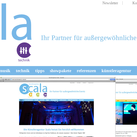
Navigation
Newsletter
Ko
überspringen
Ihr Partner für außergewöhnliche
musik
technik
tipps
showpakete
referenzen
künstleragentur