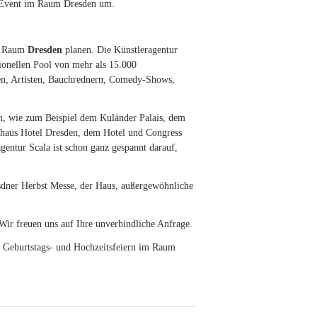
es Event im Raum Dresden um.
im Raum
Dresden
planen. Die Künstleragentur
ionellen Pool von mehr als 15.000
en, Artisten, Bauchrednern, Comedy-Shows,
n, wie zum Beispiel dem Kuländer Palais, dem
haus Hotel Dresden, dem Hotel und Congress
entur Scala ist schon ganz gespannt darauf,
esdner Herbst Messe, der Haus, außergewöhnliche
ir freuen uns auf Ihre unverbindliche Anfrage.
e Geburtstags- und Hochzeitsfeiern im Raum